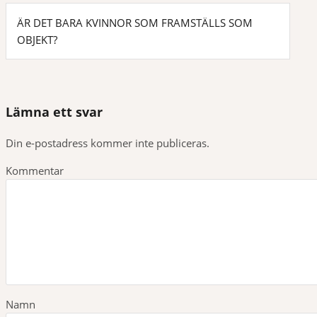
ÄR DET BARA KVINNOR SOM FRAMSTÄLLS SOM
I
OBJEKT?
n
l
Lämna ett svar
ä
Din e-postadress kommer inte publiceras.
g
Kommentar
g
s
n
a
Namn
v