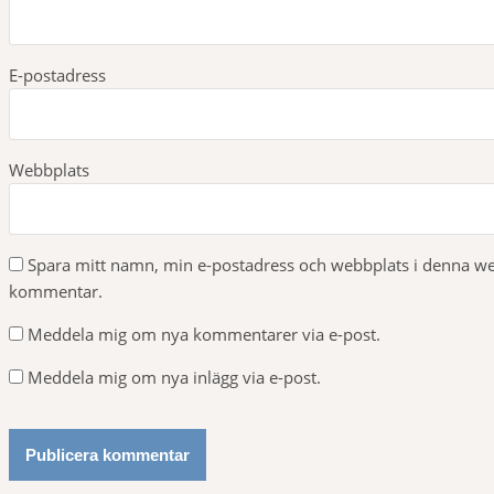
i
E-postadress
g
e
Webbplats
r
i
Spara mitt namn, min e-postadress och webbplats i denna webb
n
kommentar.
g
Meddela mig om nya kommentarer via e-post.
Meddela mig om nya inlägg via e-post.