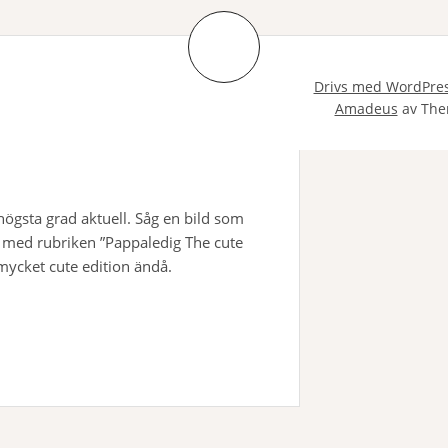
Drivs med WordPre
Amadeus
av The
högsta grad aktuell. Såg en bild som
 med rubriken ”Pappaledig The cute
 mycket cute edition ändå.