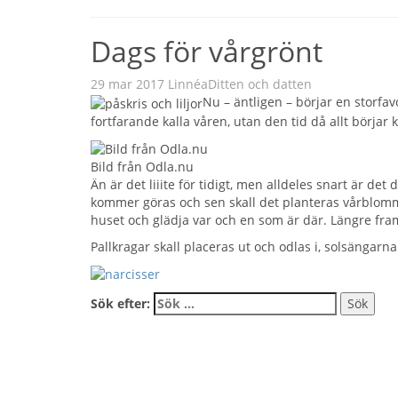
Dags för vårgrönt
29 mar 2017
Linnéa
Ditten och datten
Nu – äntligen – börjar en storfa
fortfarande kalla våren, utan den tid då allt börja
Bild från Odla.nu
Än är det liiite för tidigt, men alldeles snart är de
kommer göras och sen skall det planteras vårblommor 
huset och glädja var och en som är där. Längre fram s
Pallkragar skall placeras ut och odlas i, solsängarna 
Sök efter: