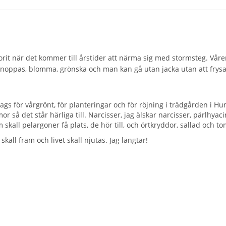
vorit när det kommer till årstider att närma sig med stormsteg. Vår
r knoppas, blomma, grönska och man kan gå utan jacka utan att frysa 
t dags för vårgrönt, för planteringar och för röjning i trädgården i 
så det står härliga till. Narcisser, jag älskar narcisser, pärlhyaci
kall pelargoner få plats, de hör till, och örtkryddor, sallad och tom
skall fram och livet skall njutas. Jag längtar!