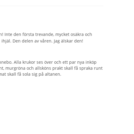
en! Inte den första trevande, mycket osäkra och
ihjäl. Den delen av våren. Jag älskar den!
Hunnebo. Alla krukor ses över och ett par nya inköp
nt, murgröna och allsköns prakt skall få spraka runt
at skall få sola sig på altanen.