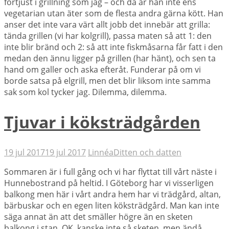
förtjust i grillning som jag – och då är han inte ens
vegetarian utan äter som de flesta andra gärna kött. Han
anser det inte vara värt allt jobb det innebär att grilla:
tända grillen (vi har kolgrill), passa maten så att 1: den
inte blir bränd och 2: så att inte fiskmåsarna får fatt i den
medan den ännu ligger på grillen (har hänt), och sen ta
hand om galler och aska efteråt. Funderar på om vi
borde satsa på elgrill, men det blir liksom inte samma
sak som kol tycker jag. Dilemma, dilemma.
Tjuvar i köksträdgården
19 jul 2017
19 jul 2017
Linnéa
Ditten och datten
Sommaren är i full gång och vi har flyttat till vårt näste i
Hunnebostrand på heltid. I Göteborg har vi visserligen
balkong men här i vårt andra hem har vi trädgård, altan,
bärbuskar och en egen liten köksträdgård. Man kan inte
säga annat än att det smäller högre än en sketen
balkong i stan. OK, kanske inte så sketen, men ändå.