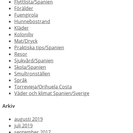
Flyttlista/Spanien
Förälder
Fuengirola
Hunnebostrand
Kläder
Koloniliv
Mat/Dryck
Praktiska tips/Spanien
Resor
Sjukvård/Spanien
Skola/Spanien
Smultronställen
Språk
Torrevieja/Orihuela Costa
Väder och klimat Spanien/Sverige
Arkiv
augusti 2019
juli 2019
september 2017