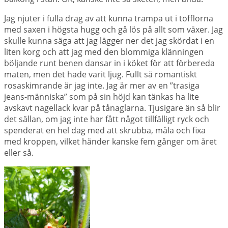
Jag njuter i fulla drag av att kunna trampa ut i tofflorna
med saxen i högsta hugg och gå lös på allt som växer. Jag
skulle kunna säga att jag lägger ner det jag skördat i en
liten korg och att jag med den blommiga klänningen
böljande runt benen dansar in i köket för att förbereda
maten, men det hade varit ljug. Fullt så romantiskt
rosaskimrande är jag inte. Jag är mer av en ”trasiga
jeans-människa” som på sin höjd kan tänkas ha lite
avskavt nagellack kvar på tånaglarna. Tjusigare än så blir
det sällan, om jag inte har fått något tillfälligt ryck och
spenderat en hel dag med att skrubba, måla och fixa
med kroppen, vilket händer kanske fem gånger om året
eller så.