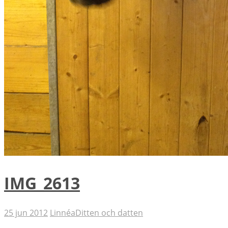
IMG_2613
25 jun 2012
Linnéa
Ditten och datten