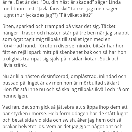
är fel. Det är det. ”Du, din häst är skadad” säger Linda
med tunn röst. ”Jävla fans skit” tänker jag men säger
lugnt (hur lyckades jag??) ”På vilket sätt?”
Biten, sparkad och trampad på visar det sig. Täcket
hänger i trasor och hästen står på tre ben när jag snabbt
som ögat tagit mig tillbaks till stallet igen med en
förvirrad hund. Förutom diverse mindre bitsår har hon
fått en rejäl spark mitt på skenbenet bak och så har hon
troligtvis trampat sig själv på insidan kotan. Suck och
jävla stånk.
Nu är lilla hästen desinficerad, omplåstrad, inlindad och
pussad på. Inget är av men hon är mörbultad såklart.
Hon får stå inne nu och så ska jag tillbaks ikväll och rå om
henne igen.
Vad fan, det som gick så jättebra att släppa ihop dem ett
par stycken i morse. Hela förmiddagen har de stått lugnt
och betat sida vid sida och swish, åker jag hem och så
brakar helvetet lös. Vem är det jag gjort något ont och