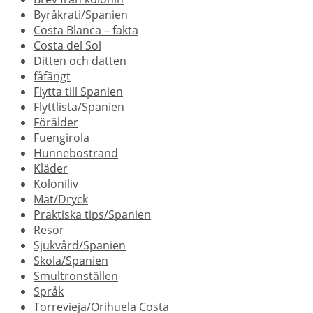
Byråkrati/Spanien
Costa Blanca – fakta
Costa del Sol
Ditten och datten
fåfängt
Flytta till Spanien
Flyttlista/Spanien
Förälder
Fuengirola
Hunnebostrand
Kläder
Koloniliv
Mat/Dryck
Praktiska tips/Spanien
Resor
Sjukvård/Spanien
Skola/Spanien
Smultronställen
Språk
Torrevieja/Orihuela Costa