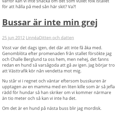
varför kan vi inte snacka om det som vuxet folk istället
för att hålla på med sån här skit? Va?!
Bussar är inte min grej
25 jun 2012
Linnéa
Ditten och datten
Visst var det dags igen, det där att inte få åka med.
Genomblöta efter promenaden från stallet försökte jag
och Challe Berglund ta oss hem, men nehej, det fanns
redan en hund så varsågoda att gå av igen. Jag börjar tro
att Västtrafik kör nån vendetta mot mig.
Nu står vi i regnet och väntar eftersom busskuren är
upptagen av en mamma med en liten kille som är så jefla
rädd för hundar så han skriker om vi kommer närmare
än tio meter och så kan vi inte ha det.
Om det är en hund på nästa buss blir jag mordisk.