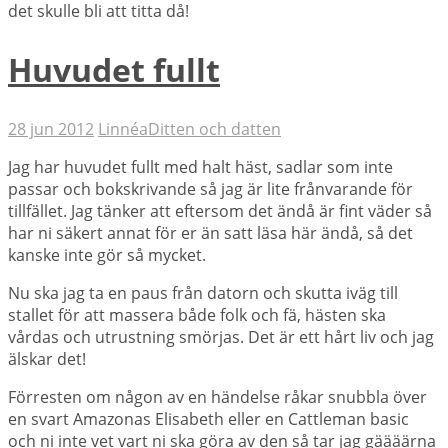
det skulle bli att titta då!
Huvudet fullt
28 jun 2012
Linnéa
Ditten och datten
Jag har huvudet fullt med halt häst, sadlar som inte
passar och bokskrivande så jag är lite frånvarande för
tillfället. Jag tänker att eftersom det ändå är fint väder så
har ni säkert annat för er än satt läsa här ändå, så det
kanske inte gör så mycket.
Nu ska jag ta en paus från datorn och skutta iväg till
stallet för att massera både folk och fä, hästen ska
vårdas och utrustning smörjas. Det är ett hårt liv och jag
älskar det!
Förresten om någon av en händelse råkar snubbla över
en svart Amazonas Elisabeth eller en Cattleman basic
och ni inte vet vart ni ska göra av den så tar jag gäääärna