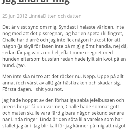
25 jun 2012
Linnéa
Ditten och datten
Det är visst synd om mig. Syndast i helaste världen. Inte
nog med att det pissregnar, jag har en speta i lillfingret,
Challe har diarré och jag inte fick någon frukost för att
någon (ja skyll för fasen inte på mig) glömt handla, nej då,
sedan får jag vänta en hel jefla timme i regnet med
hunden eftersom bussfan redan hade fyllt sin kvot på en
hund.
Igen.
Men inte ska ni tro att det räcker nu. Nepp. Uppe på allt
annat (och värst av allt) går hästkraken och skadar sig.
Första dagen. I shit you not.
Jag hade hoppat av den förhatliga sabla jefelbussen och
precis börjat få upp värmen, Challe hade somnat gott
och maten skulle vara färdig bara någon sekund senare
när Linda ringer. Linda är den söta lilla varelse som har
stallet jag är i. Jag blir kall för jag känner på mig att något