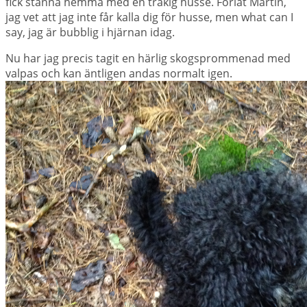
fick stanna hemma med en tråkig husse. Förlåt Martin,
jag vet att jag inte får kalla dig för husse, men what can I
say, jag är bubblig i hjärnan idag.
Nu har jag precis tagit en härlig skogsprommenad med
valpas och kan äntligen andas normalt igen.