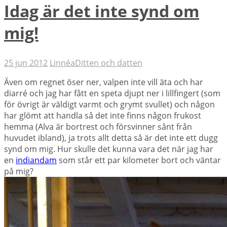
Idag är det inte synd om
mig!
25 jun 2012
Linnéa
Ditten och datten
Även om regnet öser ner, valpen inte vill äta och har
diarré och jag har fått en speta djupt ner i lillfingert (som
för övrigt är väldigt varmt och grymt svullet) och någon
har glömt att handla så det inte finns någon frukost
hemma (Alva är bortrest och försvinner sånt från
huvudet ibland), ja trots allt detta så är det inte ett dugg
synd om mig. Hur skulle det kunna vara det när jag har
en
indiandam
som står ett par kilometer bort och väntar
på mig?