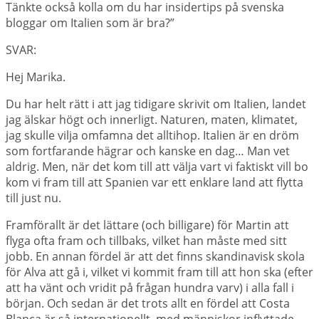
Tänkte också kolla om du har insidertips på svenska
bloggar om Italien som är bra?”
SVAR:
Hej Marika.
Du har helt rätt i att jag tidigare skrivit om Italien, landet
jag älskar högt och innerligt. Naturen, maten, klimatet,
jag skulle vilja omfamna det alltihop. Italien är en dröm
som fortfarande hägrar och kanske en dag… Man vet
aldrig. Men, när det kom till att välja vart vi faktiskt vill bo
kom vi fram till att Spanien var ett enklare land att flytta
till just nu.
Framförallt är det lättare (och billigare) för Martin att
flyga ofta fram och tillbaks, vilket han måste med sitt
jobb. En annan fördel är att det finns skandinavisk skola
för Alva att gå i, vilket vi kommit fram till att hon ska (efter
att ha vänt och vridit på frågan hundra varv) i alla fall i
början. Och sedan är det trots allt en fördel att Costa
Blanca är så internationellt, med människor inflyttade