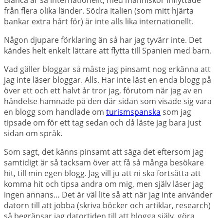
från flera olika länder. Södra Italien (som mitt hjärta
bankar extra hårt för) är inte alls lika internationellt.
Någon djupare förklaring än så har jag tyvärr inte. Det
kändes helt enkelt lättare att flytta till Spanien med barn.
Vad gäller bloggar så måste jag pinsamt nog erkänna att
jag inte läser bloggar. Alls. Har inte läst en enda blogg på
över ett och ett halvt år tror jag, förutom när jag av en
händelse hamnade på den där sidan som visade sig vara
en blogg som handlade om
turismspanska
som jag
tipsade om för ett tag sedan och då läste jag bara just
sidan om språk.
Som sagt, det känns pinsamt att säga det eftersom jag
samtidigt är så tacksam över att få så många besökare
hit, till min egen blogg. Jag vill ju att ni ska fortsätta att
komma hit och tipsa andra om mig, men själv läser jag
ingen annans… Det är väl lite så att när jag inte använder
datorn till att jobba (skriva böcker och artiklar, research)
så begränsar jag datortiden till att blogga själv, göra