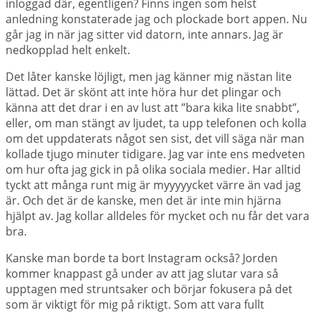
inloggad där, egentligen? Finns ingen som helst
anledning konstaterade jag och plockade bort appen. Nu
går jag in när jag sitter vid datorn, inte annars. Jag är
nedkopplad helt enkelt.
Det låter kanske löjligt, men jag känner mig nästan lite
lättad. Det är skönt att inte höra hur det plingar och
känna att det drar i en av lust att ”bara kika lite snabbt”,
eller, om man stängt av ljudet, ta upp telefonen och kolla
om det uppdaterats något sen sist, det vill säga när man
kollade tjugo minuter tidigare. Jag var inte ens medveten
om hur ofta jag gick in på olika sociala medier. Har alltid
tyckt att många runt mig är myyyyycket värre än vad jag
är. Och det är de kanske, men det är inte min hjärna
hjälpt av. Jag kollar alldeles för mycket och nu får det vara
bra.
Kanske man borde ta bort Instagram också? Jorden
kommer knappast gå under av att jag slutar vara så
upptagen med struntsaker och börjar fokusera på det
som är viktigt för mig på riktigt. Som att vara fullt