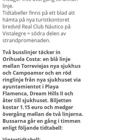
linje.
Tidtabeller finns på ett blad att
hämta på nya turistkontoret
bredvid Real Club Náutico på
Vistalegre = södra delen av
strandpromenaden.
Två busslinjer täcker in
Orihuela Costa: en blå linje
mellan Torreviejas nya sjukhus
och Campoamor och en röd
ringlinje från nya sjukhuset via
ayuntamientot i Playa
Flamenca, Dream Hills II och
åter till sjukhuset. Biljetten
kostar 1.15 euro och medger
övergång mellan de två linjerna.
Bussarna går en gång i timmen
enligt följande tidtabell:
Vintertidtabell: