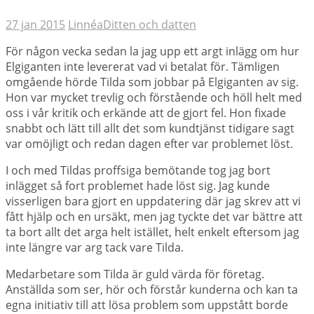
27 jan 2015
Linnéa
Ditten och datten
För någon vecka sedan la jag upp ett argt inlägg om hur
Elgiganten inte levererat vad vi betalat för. Tämligen
omgående hörde Tilda som jobbar på Elgiganten av sig.
Hon var mycket trevlig och förstående och höll helt med
oss i vår kritik och erkände att de gjort fel. Hon fixade
snabbt och lätt till allt det som kundtjänst tidigare sagt
var omöjligt och redan dagen efter var problemet löst.
I och med Tildas proffsiga bemötande tog jag bort
inlägget så fort problemet hade löst sig. Jag kunde
visserligen bara gjort en uppdatering där jag skrev att vi
fått hjälp och en ursäkt, men jag tyckte det var bättre att
ta bort allt det arga helt istället, helt enkelt eftersom jag
inte längre var arg tack vare Tilda.
Medarbetare som Tilda är guld värda för företag.
Anställda som ser, hör och förstår kunderna och kan ta
egna initiativ till att lösa problem som uppstått borde