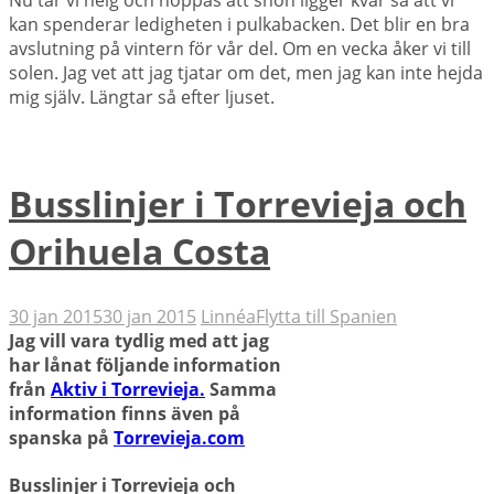
kan spenderar ledigheten i pulkabacken. Det blir en bra
avslutning på vintern för vår del. Om en vecka åker vi till
solen. Jag vet att jag tjatar om det, men jag kan inte hejda
mig själv. Längtar så efter ljuset.
Busslinjer i Torrevieja och
Orihuela Costa
30 jan 2015
30 jan 2015
Linnéa
Flytta till Spanien
Jag vill vara tydlig med att jag
har lånat följande information
från
Aktiv i Torrevieja.
Samma
information finns även på
spanska på
Torrevieja.com
Busslinjer i Torrevieja och