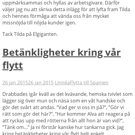
uppmärksammas och hyllas av arbetsgivare. Därför
väljer jag nu att skriva detta inlägg för att lyfta fram Tilda
och hennes förmåga att vända oss från mycket
missnöjda till nöjda kunder igen.
Tack Tilda på Elgiganten.
Betänkligheter kring vår
flytt
26 jan 2015
26 jan 2015
Linnéa
Flytta till Spanien
Drabbades igår kväll av det kvävande, hemska tvivlet som
lägger sig över mun och näsa som en våt handske och
gör det svårt att andas. ”Vad ger vi oss in på?”, ”Gör vi
rätt som gör det här?”, ”Hur kommer Alva att reagera på
att ryckas upp med rötterna från allt hon är van vid?”,
”Tänk om…” Ja ni förstår kanske hur tankarna gick. Jag
kring betänkligheter kring vår flytt helt enkelt.