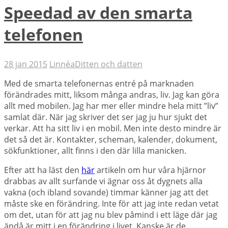
Speedad av den smarta
telefonen
28 jan 2015
Linnéa
Ditten och datten
Med de smarta telefonernas entré på marknaden
förändrades mitt, liksom många andras, liv. Jag kan göra
allt med mobilen. Jag har mer eller mindre hela mitt ”liv”
samlat där. När jag skriver det ser jag ju hur sjukt det
verkar. Att ha sitt liv i en mobil. Men inte desto mindre är
det så det är. Kontakter, scheman, kalender, dokument,
sökfunktioner, allt finns i den där lilla manicken.
Efter att ha läst den
här
artikeln om hur våra hjärnor
drabbas av allt surfande vi ägnar oss åt dygnets alla
vakna (och ibland sovande) timmar känner jag att det
måste ske en förändring. Inte för att jag inte redan vetat
om det, utan för att jag nu blev påmind i ett läge där jag
ändå är mitt i en förändring i livet. Kanske är de