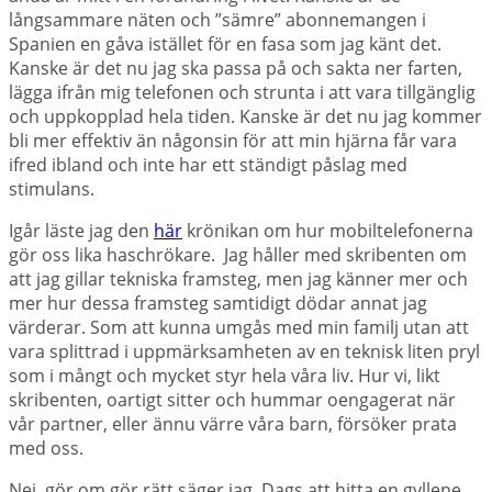
långsammare näten och ”sämre” abonnemangen i
Spanien en gåva istället för en fasa som jag känt det.
Kanske är det nu jag ska passa på och sakta ner farten,
lägga ifrån mig telefonen och strunta i att vara tillgänglig
och uppkopplad hela tiden. Kanske är det nu jag kommer
bli mer effektiv än någonsin för att min hjärna får vara
ifred ibland och inte har ett ständigt påslag med
stimulans.
Igår läste jag den
här
krönikan om hur mobiltelefonerna
gör oss lika haschrökare. Jag håller med skribenten om
att jag gillar tekniska framsteg, men jag känner mer och
mer hur dessa framsteg samtidigt dödar annat jag
värderar. Som att kunna umgås med min familj utan att
vara splittrad i uppmärksamheten av en teknisk liten pryl
som i mångt och mycket styr hela våra liv. Hur vi, likt
skribenten, oartigt sitter och hummar oengagerat när
vår partner, eller ännu värre våra barn, försöker prata
med oss.
Nej, gör om gör rätt säger jag. Dags att hitta en gyllene