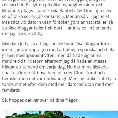
research inför flytten på olika myndighetssidor och
liknande, plugga spanska via Babbel eller Duolingo eller
se på olika serier (älskar serier). Mer än så vill jag helst
inte sitta vid datorn utan försöker göra annat istället, så
att läsa bloggar faller helt bort. Har inte koll på en enda
om jag ska vara ärlig.
Man kan ju tycka att jag kanske hann läsa bloggar förut,
innan jag var upptagen med att plugga spanska och hela
grejen med Spanienflytten, men då hade jag ännu
mindre tid till datorn eftersom jag då hade en massa
hästar att ta hand om varje dag. Nu har mina älskade,
finaste vänner fått nya hem och det känns tomt och
hemskt, men det var nödvändigt. Men jag tänker inte fylla
tomrummet efter dem med mer datortid utan med mer
familjetid.
Så, hoppas det var svar på dina frågor.