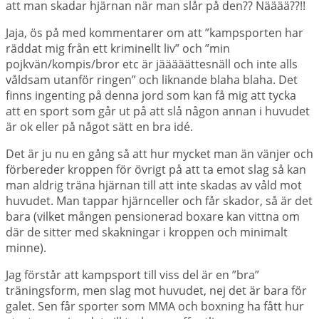
att man skadar hjärnan när man slår på den?? Nääää??!!
Jaja, ös på med kommentarer om att ”kampsporten har
räddat mig från ett kriminellt liv” och ”min
pojkvän/kompis/bror etc är jääääättesnäll och inte alls
våldsam utanför ringen” och liknande blaha blaha. Det
finns ingenting på denna jord som kan få mig att tycka
att en sport som går ut på att slå någon annan i huvudet
är ok eller på något sätt en bra idé.
Det är ju nu en gång så att hur mycket man än vänjer och
förbereder kroppen för övrigt på att ta emot slag så kan
man aldrig träna hjärnan till att inte skadas av våld mot
huvudet. Man tappar hjärnceller och får skador, så är det
bara (vilket mången pensionerad boxare kan vittna om
där de sitter med skakningar i kroppen och minimalt
minne).
Jag förstår att kampsport till viss del är en ”bra”
träningsform, men slag mot huvudet, nej det är bara för
galet. Sen får sporter som MMA och boxning ha fått hur