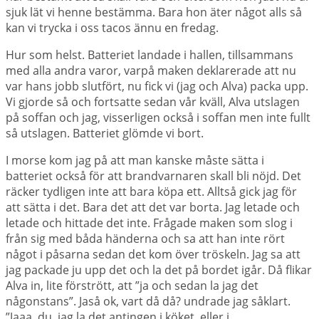
sjuk lät vi henne bestämma. Bara hon äter något alls så
kan vi trycka i oss tacos ännu en fredag.
Hur som helst. Batteriet landade i hallen, tillsammans
med alla andra varor, varpå maken deklarerade att nu
var hans jobb slutfört, nu fick vi (jag och Alva) packa upp.
Vi gjorde så och fortsatte sedan vår kväll, Alva utslagen
på soffan och jag, visserligen också i soffan men inte fullt
så utslagen. Batteriet glömde vi bort.
I morse kom jag på att man kanske måste sätta i
batteriet också för att brandvarnaren skall bli nöjd. Det
räcker tydligen inte att bara köpa ett. Alltså gick jag för
att sätta i det. Bara det att det var borta. Jag letade och
letade och hittade det inte. Frågade maken som slog i
från sig med båda händerna och sa att han inte rört
något i påsarna sedan det kom över tröskeln. Jag sa att
jag packade ju upp det och la det på bordet igår. Då flikar
Alva in, lite förstrött, att ”ja och sedan la jag det
någonstans”. Jaså ok, vart då då? undrade jag såklart.
”Jaaa, du, jag la det antingen i köket, eller i