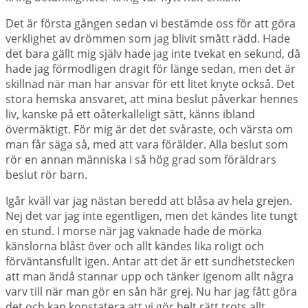
Det är första gången sedan vi bestämde oss för att göra
verklighet av drömmen som jag blivit smått rädd. Hade
det bara gällt mig själv hade jag inte tvekat en sekund, då
hade jag förmodligen dragit för länge sedan, men det är
skillnad när man har ansvar för ett litet knyte också. Det
stora hemska ansvaret, att mina beslut påverkar hennes
liv, kanske på ett oåterkalleligt sätt, känns ibland
övermäktigt. För mig är det det svåraste, och värsta om
man får säga så, med att vara förälder. Alla beslut som
rör en annan människa i så hög grad som föräldrars
beslut rör barn.
Igår kväll var jag nästan beredd att blåsa av hela grejen.
Nej det var jag inte egentligen, men det kändes lite tungt
en stund. I morse när jag vaknade hade de mörka
känslorna blåst över och allt kändes lika roligt och
förväntansfullt igen. Antar att det är ett sundhetstecken
att man ändå stannar upp och tänker igenom allt några
varv till när man gör en sån här grej. Nu har jag fått göra
det och kan konstatera att vi gör helt rätt trots allt.