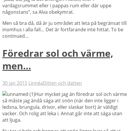
vardagsrummet eller i pappas rum eller där uppe
någonstans”, sa Alva obekymrat.
Men så bra då, då är ju området att leta på begränsat till
inomhus i alla fall… Det är fortfarande inte hittat. To be
continued…
Föredrar sol och värme,
men…
30 jan 2015
Linnéa
Ditten och datten
Hur mycket jag än föredrar sol och värme
så måste jag ändå säga att snön (när den inte ligger i
ledsna, brungula, drivor, eller slaskar bort) är väldigt
vacker. Och rolig att leka i. Annat går inte att säga utan
att ljuga.
Nu tar vi helg och hoppas att snön ligger kvar så att vi