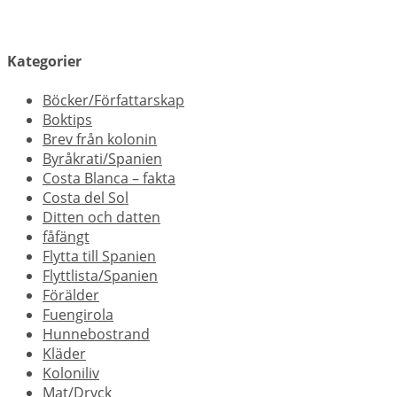
Kategorier
Böcker/Författarskap
Boktips
Brev från kolonin
Byråkrati/Spanien
Costa Blanca – fakta
Costa del Sol
Ditten och datten
fåfängt
Flytta till Spanien
Flyttlista/Spanien
Förälder
Fuengirola
Hunnebostrand
Kläder
Koloniliv
Mat/Dryck